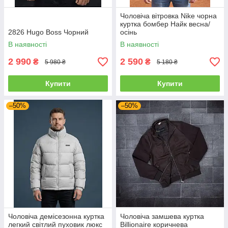
Чоловіча вітровка Nike чорна
куртка бомбер Найк весна/
2826 Hugo Boss Чорний
осінь
В наявності
В наявності
2 990
2 590
₴
₴
5 980 ₴
5 180 ₴
Купити
Купити
–50%
–50%
Чоловіча демісезонна куртка
Чоловіча замшева куртка
легкий світлий пуховик люкс
Billionaire коричнева