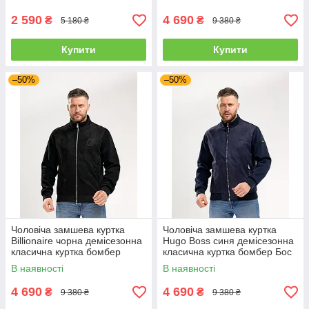
2 590
4 690
₴
₴
5 180 ₴
9 380 ₴
Купити
Купити
–50%
–50%
Чоловіча замшева куртка
Чоловіча замшева куртка
Billionaire чорна демісезонна
Hugo Boss синя демісезонна
класична куртка бомбер
класична куртка бомбер Бос
Білліонер люкс якість
люкс якість
В наявності
В наявності
4 690
4 690
₴
₴
9 380 ₴
9 380 ₴