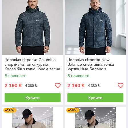
Чоловіча вітровка Columbia
Чоловіча вітровка New
спортивна тонка куртка
Balance спортивна тонка
Коламбія з капюшоном весна
куртка Нью Баланс з
осінь
капюшоном весна осінь
В наявності
В наявності
2 190
2 190
₴
₴
4 380 ₴
4 380 ₴
Купити
Купити
–50%
–50%