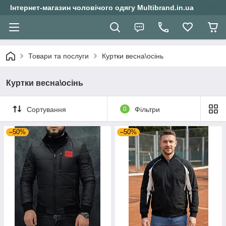
Інтернет-магазин чоловічого одягу Multibrand.in.ua
Товари та послуги
Куртки весна\осінь
Куртки весна\осінь
Сортування
0
Фільтри
–50%
–50%