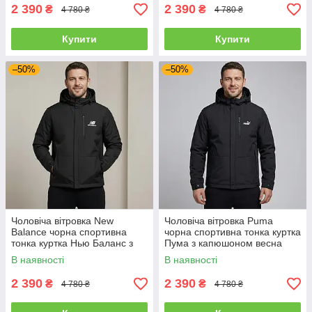
2 390
2 390
₴
₴
4 780 ₴
4 780 ₴
Купити
Купити
–50%
–50%
Чоловіча вітровка New
Чоловіча вітровка Puma
Balance чорна спортивна
чорна спортивна тонка куртка
тонка куртка Нью Баланс з
Пума з капюшоном весна
капюшоном весна осінь
осінь
В наявності
В наявності
2 390
2 390
₴
₴
4 780 ₴
4 780 ₴