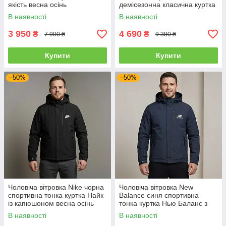
якість весна осінь
демісезонна класична куртка
бомбер Білліонер люкс якість
В наявності
В наявності
3 950
4 690
₴
₴
7 900 ₴
9 380 ₴
Купити
Купити
–50%
–50%
Чоловіча вітровка Nike чорна
Чоловіча вітровка New
спортивна тонка куртка Найк
Balance синя спортивна
із капюшоном весна осінь
тонка куртка Нью Баланс з
капюшоном весна осінь
В наявності
В наявності