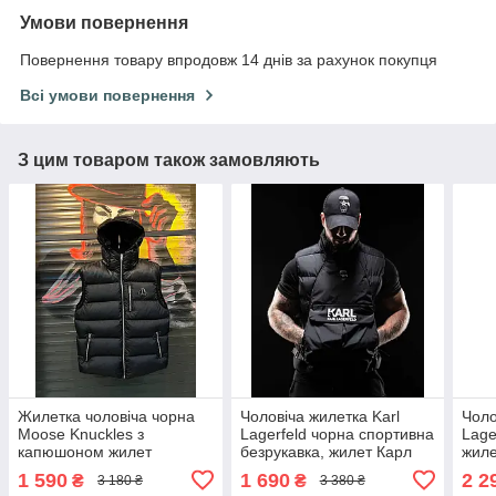
Умови повернення
Повернення товару впродовж 14 днів за рахунок покупця
Всі умови повернення
З цим товаром також замовляють
Жилетка чоловіча чорна
Чоловіча жилетка Karl
Чоло
Moose Knuckles з
Lagerfeld чорна спортивна
Lage
капюшоном жилет
безрукавка, жилет Карл
жиле
безрукавка
Лагерфельд S
весн
1 590
1 690
2 2
₴
₴
3 180 ₴
3 380 ₴