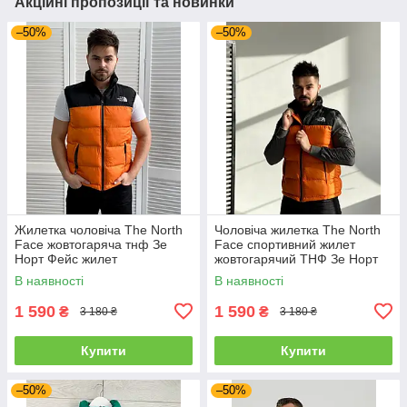
Акційні пропозиції та новинки
–50%
–50%
Жилетка чоловіча The North
Чоловіча жилетка The North
Face жовтогаряча тнф Зе
Face спортивний жилет
Норт Фейс жилет
жовтогарячий ТНФ Зе Норт
Фейс
В наявності
В наявності
1 590
1 590
₴
₴
3 180 ₴
3 180 ₴
Купити
Купити
–50%
–50%