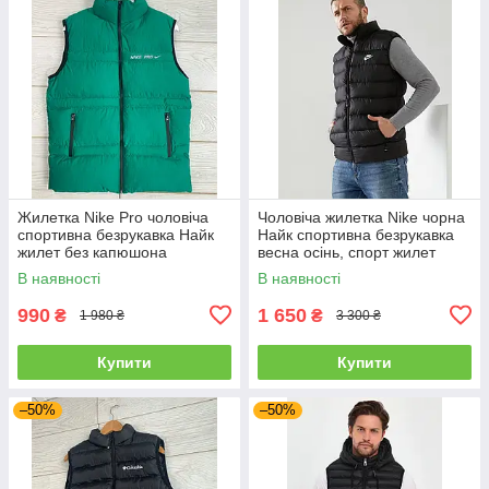
Жилетка Nike Pro чоловіча
Чоловіча жилетка Nike чорна
спортивна безрукавка Найк
Найк спортивна безрукавка
жилет без капюшона
весна осінь, спорт жилет
чоловічий, чоловічі жилетки
В наявності
В наявності
990
1 650
₴
₴
1 980 ₴
3 300 ₴
Купити
Купити
–50%
–50%