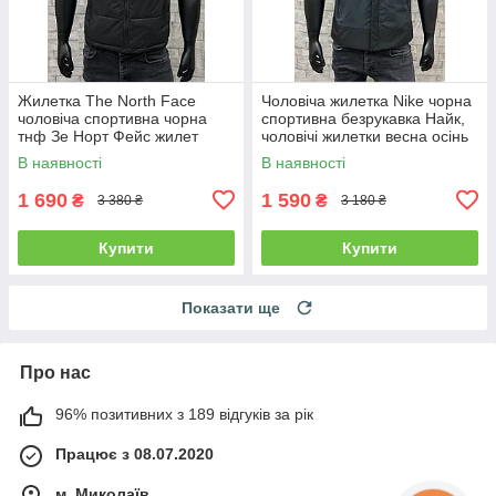
Жилетка The North Face
Чоловіча жилетка Nike чорна
чоловіча спортивна чорна
спортивна безрукавка Найк,
тнф Зе Норт Фейс жилет
чоловічі жилетки весна осінь
В наявності
В наявності
1 690
1 590
₴
₴
3 380 ₴
3 180 ₴
Купити
Купити
Показати ще
Про нас
96% позитивних з 189 відгуків за рік
Працює з 08.07.2020
м. Миколаїв