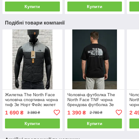
Купити
Купити
Подібні товари компанії
Жилетка The North Face
Чоловіча футболка The
Чоло
чоловіча спортивна чорна
North Face TNF чорна
Nort
тнф Зе Норт Фейс жилет
брендова футболка Зе
чорн
Норт Фейс ТНФ
Норт
1 690
1 390
2 4
₴
₴
3 380 ₴
2 780 ₴
кап
Купити
Купити