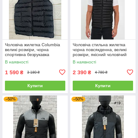
Чоловіча жилетка Columbia
Чоловіча стильна жилетка
великі розміри, чорна
чорна повсякденна, великі
спортивна безрукавка
розміри, якісний чоловічий
Коламбія батал, чоловічі
жилет батал
В наявності
В наявності
жилетки
1 590
2 390
₴
₴
3 180 ₴
4 780 ₴
Купити
Купити
–50%
–50%