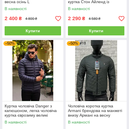
весна осінь L
куртка Стон Айленд із
капюшоном чорна на весну/
В наявності
В наявності
осінь
2 400
2 290
₴
₴
4 800 ₴
4 580 ₴
Купити
Купити
–50%
–50%
Куртка чоловіча Danger з
Чоловіча коротка куртка
капюшоном, легка чоловіча
Armani брендова на манжеті
куртка єврозиму великі
внизу Армані на весну
розміри батали
В наявності
В наявності