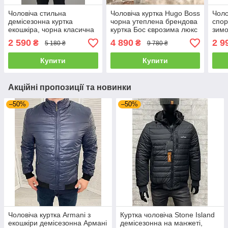
Чоловіча стильна
Чоловіча куртка Hugo Boss
Чоло
демісезонна куртка
чорна утеплена брендова
спор
екошкіра, чорна класична
куртка Бос єврозима люкс
зимо
стьобана куртка з коміром
якість
з к
2 590
4 890
2 9
₴
₴
5 180 ₴
9 780 ₴
Купити
Купити
Акційні пропозиції та новинки
–50%
–50%
Чоловіча куртка Armani з
Куртка чоловіча Stone Island
екошкіри демісезонна Армані
демісезонна на манжеті,