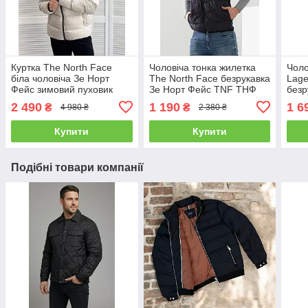
Куртка The North Face
Чоловіча тонка жилетка
Чоло
біла чоловіча Зе Норт
The North Face безрукавка
Lage
Фейс зимовий пуховик
Зе Норт Фейс TNF ТНФ
безр
Лаг
2 490
1 190
1 6
₴
₴
4 980 ₴
2 380 ₴
Купити
Купити
Подібні товари компанії