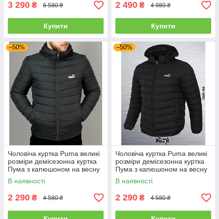
3 290
2 490
₴
₴
6 580 ₴
4 980 ₴
Купити
Купити
–50%
–50%
Чоловіча куртка Puma великі
Чоловіча куртка Puma великі
розміри демісезонна куртка
розміри демісезонна куртка
Пума з капюшоном на весну
Пума з капюшоном на весну
батал темно-сіра
батал чорна
В наявності
В наявності
2 290
2 290
₴
₴
4 580 ₴
4 580 ₴
Купити
Купити