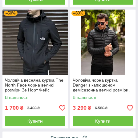
–50%
–50%
Чоловіча весняна куртка The
Чоловіча чорна куртка
North Face чорна великі
Danger з капюшоном
розміри Зе Норт Фейс
демісезонна великі розміри,
вітровка з капюшоном батал
легка стьобана куртка
В наявності
В наявності
єврозиму батал
1 700
3 290
₴
₴
3 400 ₴
6 580 ₴
Купити
Купити
Показати ще