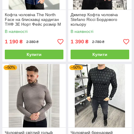
Кофта чоловіча The North
Джмпер Кофта чоловіча
Face на блискавці кардиган
Stefano Ricci Бордового
ТНФ ЗЕ Норт Фейс розмір M
кольору
В наявності
В наявності
1 190
1 390
₴
₴
2 380 ₴
2 780 ₴
Купити
Купити
–50%
–50%
Чоловічий світлий гольф
Чоловічий брендовий