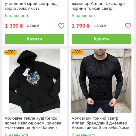
утеплений сірий светр під
джемпер Armani Exchange
горло люкс якість
чорний тонкий светр
В наявності
В наявності
1 390
1 790
₴
₴
2 780 ₴
3 580 ₴
Купити
Купити
–50%
–50%
Чоловіче тепле худі Kenzo
Чоловічий тонкий светр
чорне з капюшоном, зимова
Armani брендовий джемпер
толстовка на флісі Кензо з
Армані чорний на осінь/зиму
левом
В наявності
В наявності