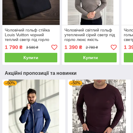
Чоловічий гольф стійка
Чоловічий світлий гольф
Чоло
Louis Vuitton чорний
утеплений сірий светр під
голь
теплий светр під горло
горло люкс якість
свет
чоло
1 790
1 390
1 3
₴
₴
3 580 ₴
2 780 ₴
Купити
Купити
Акційні пропозиції та новинки
–50%
–50%