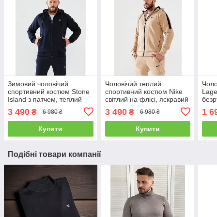
Зимовий чоловічий
Чоловічий теплий
Чоло
спортивний костюм Stone
спортивний костюм Nike
Lage
Island з патчем, теплий
світлий на флісі, яскравий
безр
спортивний костюм Стон
зимовий спорт костюм
Лаг
3 490
3 490
1 6
₴
₴
6 980 ₴
6 980 ₴
Айленд на флісі з
Найк утеплений з
капюшоном
капюшоном
Купити
Купити
Подібні товари компанії