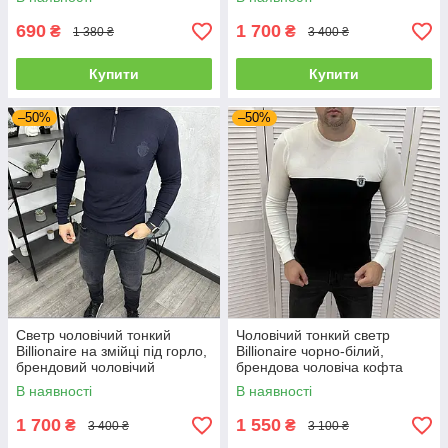
690
1 700
₴
₴
1 380 ₴
3 400 ₴
Купити
Купити
–50%
–50%
Светр чоловічий тонкий
Чоловічий тонкий светр
Billionaire на змійці під горло,
Billionaire чорно-білий,
брендовий чоловічий
брендова чоловіча кофта
джемпер гольф Білліонер
Білліонер для чоловіків
В наявності
В наявності
1 700
1 550
₴
₴
3 400 ₴
3 100 ₴