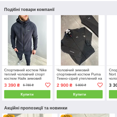
Подібні товари компанії
Спортивний костюм Nike
Чоловічий зимовий
Спор
теплий чоловічий спорт
спортивний костюм Puma
Nort
костюм Найк зимовий
Темно-сірий утеплений на
чоло
утеплений з капюшоном
флісі
кап
3 390
2 900
3 3
₴
₴
6 780 ₴
5 800 ₴
темно-сірий
на в
Купити
Купити
Акційні пропозиції та новинки
–50%
–50%