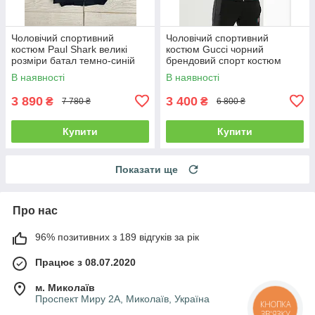
Чоловічий спортивний
Чоловічий спортивний
костюм Paul Shark великі
костюм Gucci чорний
розміри батал темно-синій
брендовий спорт костюм
Гуччі S
В наявності
В наявності
3 890
3 400
₴
₴
7 780 ₴
6 800 ₴
Купити
Купити
Показати ще
Про нас
96% позитивних з 189 відгуків за рік
Працює з 08.07.2020
м. Миколаїв
Проспект Миру 2А, Миколаїв, Україна
КНОПКА
ЗВ'ЯЗКУ