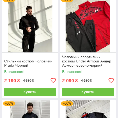
Чоловічий спортивний
Стильний костюм чоловічий
костюм Under Armour Андер
Prada Чорний
Армор червоно-чорний
камуфляж Туреччина
В наявності
В наявності
2 190
2 090
₴
₴
4 380 ₴
4 180 ₴
Купити
Купити
–50%
–50%