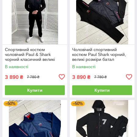
Спортивний костюм
Чоловічий спортивний
чоловічий Paul & Shark
костюм Paul Shark чорний,
чорний класичний великі
великі розміри батал
розміри, Модні чоловічі
В наявності
В наявності
спортивні костюми
3 890
3 890
₴
₴
7 780 ₴
7 780 ₴
Купити
Купити
–50%
–50%