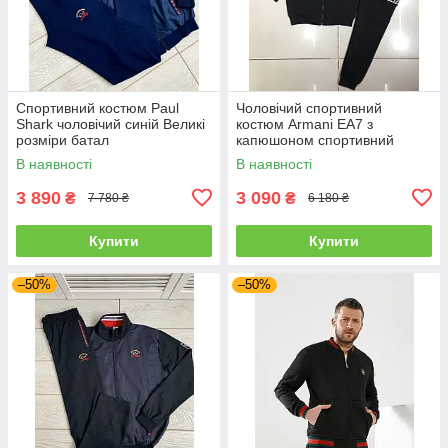
Спортивний костюм Paul
Чоловічий спортивний
Shark чоловічий синій Великі
костюм Armani EA7 з
розміри батал
капюшоном спортивний
костюм Армані чорний
В наявності
В наявності
3 890
3 090
₴
₴
7 780 ₴
6 180 ₴
Купити
Купити
–50%
–50%