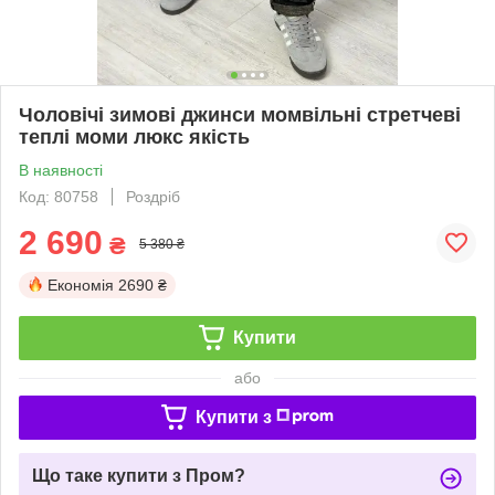
Чоловічі зимові джинси момвільні стретчеві
теплі моми люкс якість
В наявності
Код: 80758
Роздріб
2 690
₴
5 380 ₴
Економія
2690 ₴
Купити
або
Купити з
Що таке купити з Пром?