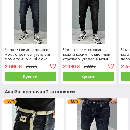
Чоловічі зимові джинси
Чоловічі зимові джинси
Чоло
мом, стретчеві утеплені
мом із косими кишенями,
мом 
моми темно-сині люкс
стретчеві утеплені моми
чоло
якість
чорні люкс-якість
якіс
2 690
2 690
2 5
₴
₴
5 380 ₴
5 380 ₴
Купити
Купити
Акційні пропозиції та новинки
–50%
–50%