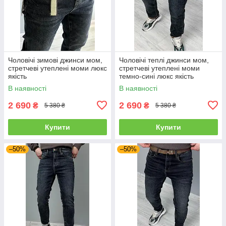
Чоловічі зимові джинси мом,
Чоловічі теплі джинси мом,
стретчеві утеплені моми люкс
стретчеві утеплені моми
якість
темно-сині люкс якість
В наявності
В наявності
2 690
2 690
₴
₴
5 380 ₴
5 380 ₴
Купити
Купити
–50%
–50%