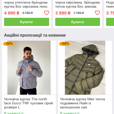
чорна утеплена брендова
чорна єврозима, брендова
Hugo
куртка Бос єврозима люкс
тепла куртка Бос зимова
темн
якість
люкс якість
курт
4 890
3 890
3 7
₴
₴
9 780 ₴
7 780 ₴
Купити
Купити
Акційні пропозиції та новинки
–50%
–50%
Чоловіча куртка The north
Чоловіча куртка Nike тепла
face Gucci TNF пуховик сірий
подовжена Найк із
розміри L
капюшоном хакі
В наявності
В наявності