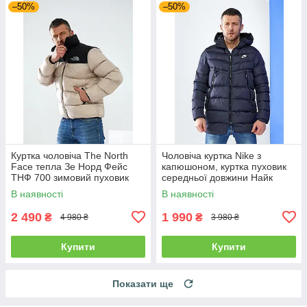
–50%
–50%
Куртка чоловіча The North
Чоловіча куртка Nike з
Face тепла Зе Норд Фейс
капюшоном, куртка пуховик
ТНФ 700 зимовий пуховик
середньої довжини Найк
темно-синя єврозима
В наявності
В наявності
2 490
1 990
₴
₴
4 980 ₴
3 980 ₴
Купити
Купити
Показати ще