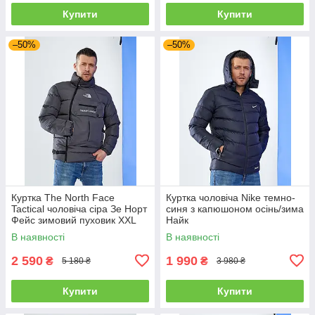
Купити
Купити
–50%
–50%
Куртка The North Face
Куртка чоловіча Nike темно-
Tactical чоловіча сіра Зе Норт
синя з капюшоном осінь/зима
Фейс зимовий пуховик XXL
Найк
В наявності
В наявності
2 590
1 990
₴
₴
5 180 ₴
3 980 ₴
Купити
Купити