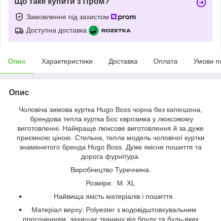
Що таке купити з Пром?
Замовлення під захистом
Доступна доставка
Опис
Характеристики
Доставка
Оплата
Умови п
Опис
Чоловіча зимова куртка Hugo Boss чорна без капюшона,
брендова тепла куртка Бос єврозима у люксовому
виготовленні. Найкраще люксове виготовлення й за дуже
приємною ціною. Стильна, тепла модель чоловічої куртки
знаменитого бренда Hugo Boss. Дуже якісне пошиття та
дорога фурнітура.
Виробництво Туреччина.
Розміри: M. XL
Найвища якість матеріалів і пошиття.
Матеріал верху: Polyester з водовідштовхувальним
просоченням, захищає тканину від бруду та будь-яких