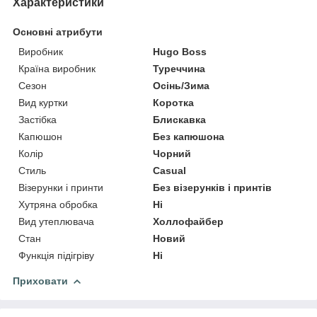
Характеристики
Основні атрибути
Виробник
Hugo Boss
Країна виробник
Туреччина
Сезон
Осінь/Зима
Вид куртки
Коротка
Застібка
Блискавка
Капюшон
Без капюшона
Колір
Чорний
Стиль
Casual
Візерунки і принти
Без візерунків і принтів
Хутряна обробка
Ні
Вид утеплювача
Холлофайбер
Стан
Новий
Функція підігріву
Ні
Приховати