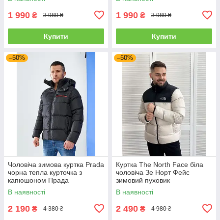
1 990
1 990
₴
₴
3 980 ₴
3 980 ₴
Купити
Купити
–50%
–50%
Чоловіча зимова куртка Prada
Куртка The North Face біла
чорна тепла курточка з
чоловіча Зе Норт Фейс
капюшоном Прада
зимовий пуховик
Туреччина осінь/зима
В наявності
В наявності
2 190
2 490
₴
₴
4 380 ₴
4 980 ₴