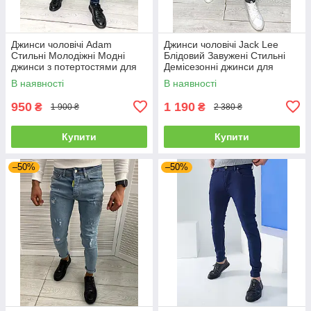
Джинси чоловічі Adam
Джинси чоловічі Jack Lee
Стильні Молодіжні Модні
Блідовий Завужені Стильні
джинси з потертостями для
Демісезонні джинси для
чоловіків
чоловіків для повсякденного
В наявності
В наявності
носіння
950
1 190
₴
₴
1 900 ₴
2 380 ₴
Купити
Купити
–50%
–50%