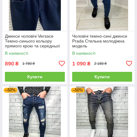
Джинси чоловічі Versace
Чоловічі темно-сині джинси
Темно-синього кольору
Prada Стильна молодіжна
прямого крою та середньої
модель
посадки
В наявності
В наявності
890
1 090
₴
₴
1 780 ₴
2 180 ₴
Купити
Купити
–50%
–50%