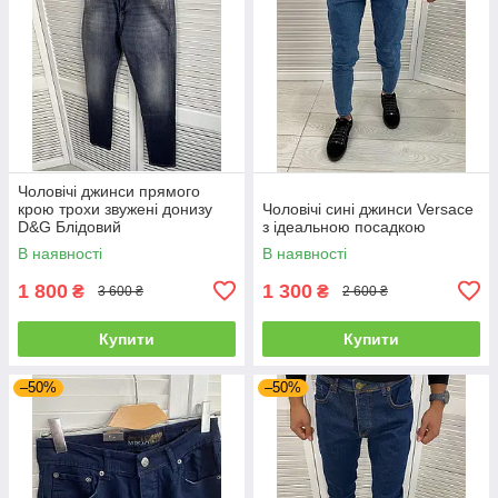
Чоловічі джинси прямого
крою трохи звужені донизу
Чоловічі сині джинси Versace
D&G Блідовий
з ідеальною посадкою
В наявності
В наявності
1 800
1 300
₴
₴
3 600 ₴
2 600 ₴
Купити
Купити
–50%
–50%