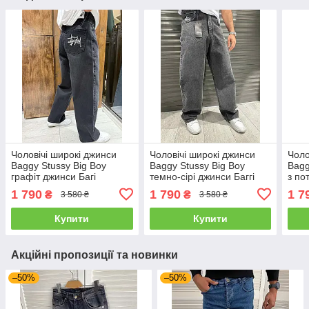
Чоловічі широкі джинси
Чоловічі широкі джинси
Чоло
Baggy Stussy Big Boy
Baggy Stussy Big Boy
Bagg
графіт джинси Багі
темно-сірі джинси Баггі
з по
Туреччина
Туреччина
Багі
1 790
1 790
1 7
₴
₴
3 580 ₴
3 580 ₴
Купити
Купити
Акційні пропозиції та новинки
–50%
–50%