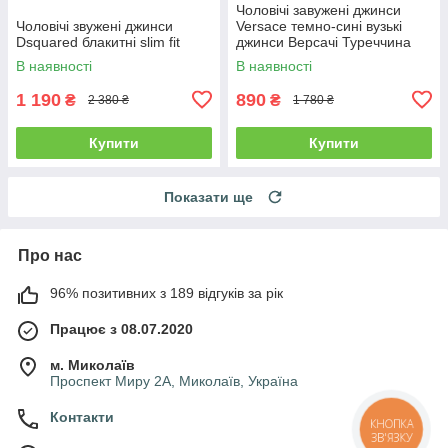
Чоловічі завужені джинси
Чоловічі звужені джинси
Versace темно-сині вузькі
Dsquared блакитні slim fit
джинси Версачі Туреччина
В наявності
В наявності
1 190
890
₴
₴
2 380 ₴
1 780 ₴
Купити
Купити
Показати ще
Про нас
96% позитивних з 189 відгуків за рік
Працює з 08.07.2020
м. Миколаїв
Проспект Миру 2А, Миколаїв, Україна
Контакти
КНОПКА
ЗВ'ЯЗКУ