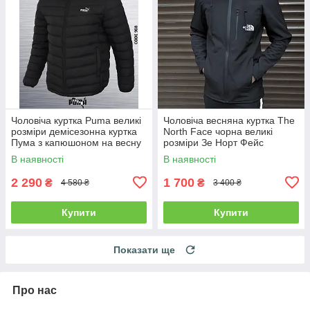
Чоловіча куртка Puma великі
Чоловіча весняна куртка The
розміри демісезонна куртка
North Face чорна великі
Пума з капюшоном на весну
розміри Зе Норт Фейс
батал чорна
вітровка з капюшоном батал
В наявності
В наявності
2 290
1 700
₴
₴
4 580 ₴
3 400 ₴
Купити
Купити
Показати ще
Про нас