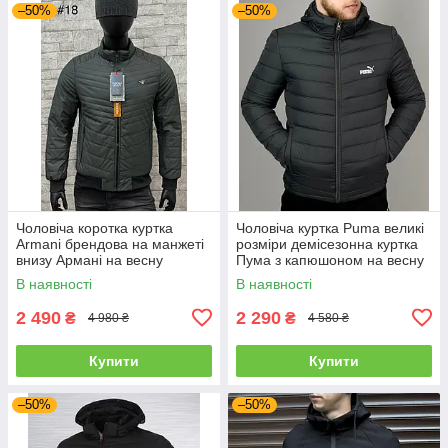
–50%
–50%
Чоловіча коротка куртка
Чоловіча куртка Puma великі
Armani брендова на манжеті
розміри демісезонна куртка
внизу Армані на весну
Пума з капюшоном на весну
батал темно-сіра
В наявності
В наявності
2 490
2 290
₴
₴
4 980 ₴
4 580 ₴
Купити
Купити
–50%
–50%