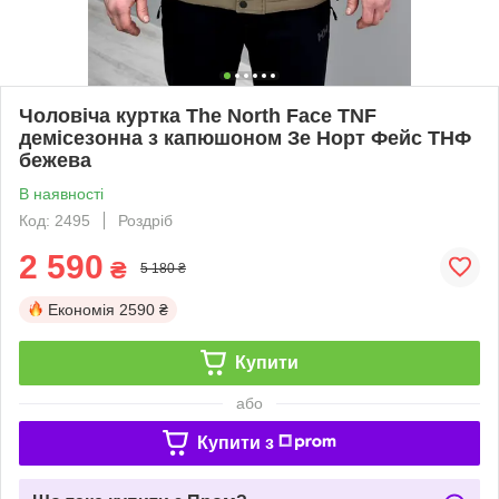
Чоловіча куртка The North Face TNF
демісезонна з капюшоном Зе Норт Фейс ТНФ
бежева
В наявності
Код: 2495
Роздріб
2 590
₴
5 180 ₴
Економія
2590 ₴
Купити
або
Купити з