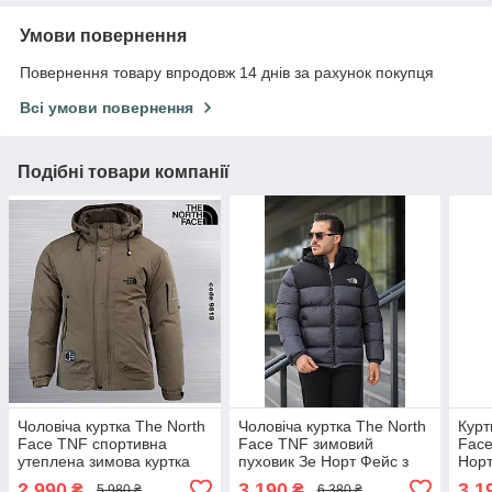
Умови повернення
Повернення товару впродовж 14 днів за рахунок покупця
Всі умови повернення
Подібні товари компанії
Чоловіча куртка The North
Чоловіча куртка The North
Курт
Face TNF спортивна
Face TNF зимовий
Face
утеплена зимова куртка
пуховик Зе Норт Фейс з
Нор
Зе Норт Фейс коричнева з
капюшоном
TNF
2 990
3 190
3 1
₴
₴
5 980 ₴
6 380 ₴