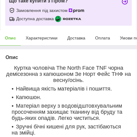
Що таке купити з Пром?
Замовлення під захистом
Доступна доставка
Опис
Характеристики
Доставка
Оплата
Умови п
Опис
Куртка чоловіча The North Face TNF чорна
демісезонна з капюшоном Зе Норт Фейс ТНФ на
весну/осінь.
Найвища якість матеріалів і пошиття.
Капюшон.
Матеріал верху з водовідштовхувальним
просоченням захищає тканину від бруду та
будь-яких опадів. Легко чиститься.
Зручні бічні кишені для рук, застібаються
на змійці.