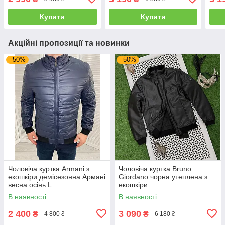
капюшоном
Купити
Купити
Акційні пропозиції та новинки
–50%
–50%
Чоловіча куртка Armani з
Чоловіча куртка Bruno
екошкіри демісезонна Армані
Giordano чорна утеплена з
весна осінь L
екошкіри
В наявності
В наявності
2 400
3 090
₴
₴
4 800 ₴
6 180 ₴