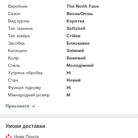
Виробник
The North Face
Сезон
Весна/Осінь
Вид куртки
Коротка
Тип тканини
Softshell
Тип коміра
Стійка
Застібка
Блискавка
Капюшон
Знімний
Колір
Бежевий
Стиль
Молодіжний
Хутряна обробка
Ні
Стан
Новий
Функція підігріву
Ні
Міжнародний розмір
M
Приховати
Умови доставки
Нова Пошта