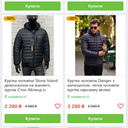
Купити
Купити
–50%
–50%
Куртка чоловіча Stone Island
Куртка чоловіча Danger з
демісезонна на манжеті,
капюшоном, легка чоловіча
куртка Стон Айленд із
куртка єврозиму великі
капюшоном чорна на весну/
розміри батали
В наявності
В наявності
осінь
2 290
3 290
₴
₴
4 580 ₴
6 580 ₴
Купити
Купити