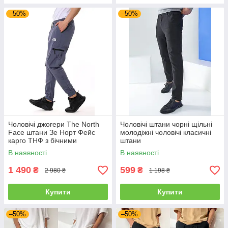
–50%
–50%
Чоловічі джогери The North
Чоловічі штани чорні щільні
Face штани Зе Норт Фейс
молодіжні чоловічі класичні
карго ТНФ з бічними
штани
кишенями
В наявності
В наявності
1 490
599
₴
₴
2 980 ₴
1 198 ₴
Купити
Купити
–50%
–50%