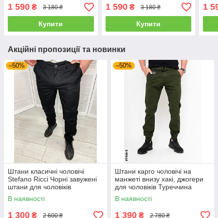
бічними кишенями
бічн
1 590
1 590
1 5
₴
₴
3 180 ₴
3 180 ₴
Купити
Купити
Акційні пропозиції та новинки
–50%
–50%
Штани класичні чоловічі
Штани карго чоловічі на
Stefano Ricci Чорні завужені
манжеті внизу хакі, джогери
штани для чоловіків
для чоловіків Туреччина
В наявності
В наявності
1 300
1 390
₴
₴
2 600 ₴
2 780 ₴