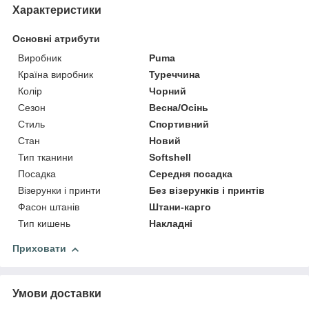
Характеристики
Основні атрибути
Виробник
Puma
Країна виробник
Туреччина
Колір
Чорний
Сезон
Весна/Осінь
Стиль
Спортивний
Стан
Новий
Тип тканини
Softshell
Посадка
Середня посадка
Візерунки і принти
Без візерунків і принтів
Фасон штанів
Штани-карго
Тип кишень
Накладні
Приховати
Умови доставки