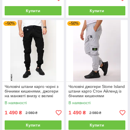
Купити
Купити
–50%
–50%
Чоловічі штани карго чорні з
Чоловічі джогери Stone Island
бічними кишенями, джогери
штани карго Стон Айленд із
на манжеті внизу є великі
бічними кишенями
розміри батали
В наявності
В наявності
1 490
1 490
₴
₴
2 980 ₴
2 980 ₴
Купити
Купити