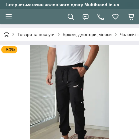
Інтернет-магазин чоловічого одягу Multibrand.in.ua
Товари та послуги
Брюки, джоггери, чіноси
Чоловічі
–50%