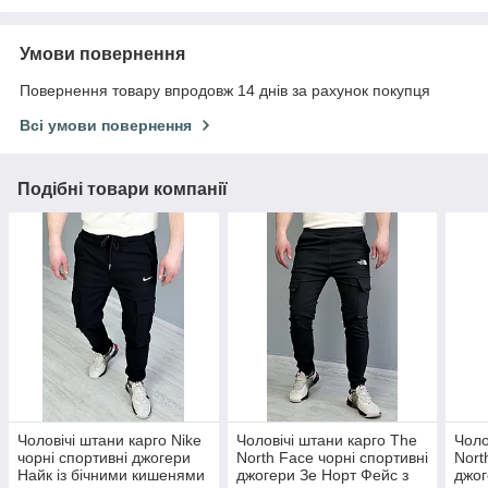
Умови повернення
Повернення товару впродовж 14 днів за рахунок покупця
Всі умови повернення
Подібні товари компанії
Чоловічі штани карго Nike
Чоловічі штани карго The
Чоло
чорні спортивні джогери
North Face чорні спортивні
Nort
Найк із бічними кишенями
джогери Зе Норт Фейс з
джог