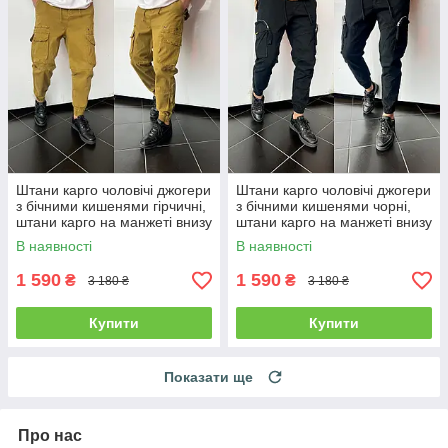
Штани карго чоловічі джогери
Штани карго чоловічі джогери
з бічними кишенями гірчичні,
з бічними кишенями чорні,
штани карго на манжеті внизу
штани карго на манжеті внизу
Туреччина
Туреччина
В наявності
В наявності
1 590
1 590
₴
₴
3 180 ₴
3 180 ₴
Купити
Купити
Показати ще
Про нас