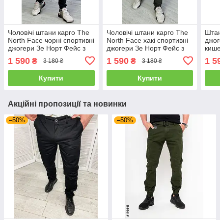
Чоловічі штани карго The
Чоловічі штани карго The
Штан
North Face чорні спортивні
North Face хакі спортивні
джог
джогери Зе Норт Фейс з
джогери Зе Норт Фейс з
кише
бічними кишенями
бічними кишенями
карг
1 590
1 590
1 5
₴
₴
3 180 ₴
3 180 ₴
Туре
Купити
Купити
Акційні пропозиції та новинки
–50%
–50%