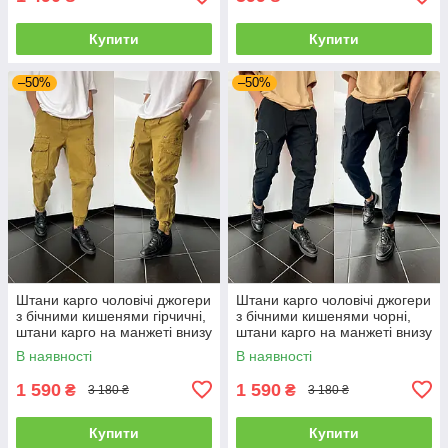
Купити
Купити
–50%
–50%
Штани карго чоловічі джогери
Штани карго чоловічі джогери
з бічними кишенями гірчичні,
з бічними кишенями чорні,
штани карго на манжеті внизу
штани карго на манжеті внизу
Туреччина
Туреччина
В наявності
В наявності
1 590
1 590
₴
₴
3 180 ₴
3 180 ₴
Купити
Купити