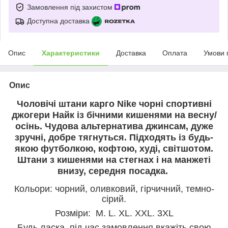
Замовлення під захистом
Доступна доставка
Опис
Характеристики
Доставка
Оплата
Умови 
Опис
Чоловічі штани карго Nike чорні спортивні
джогери Найк із бічними кишенями на весну/
осінь. Чудова альтернатива джинсам, дуже
зручні, добре тягнуться. Підходять із будь-
якою футболкою, кофтою, худі, світшотом.
Штани з кишенями на стегнах і на манжеті
внизу, середня посадка.
Кольори: чорний, оливковий, гірчичний, темно-
сірий.
Розміри: M. L. XL. XXL. 3XL
Будь ласка, під час замовлення вкажіть свою