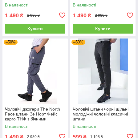
розміри батали
В наявності
В наявності
1 490
1 490
₴
₴
2 980 ₴
2 980 ₴
Купити
Купити
–50%
–50%
Чоловічі джогери The North
Чоловічі штани чорні щільні
Face штани Зе Норт Фейс
молодіжні чоловічі класичні
карго ТНФ з бічними
штани
кишенями
В наявності
В наявності
1 490
599
₴
₴
2 980 ₴
1 198 ₴