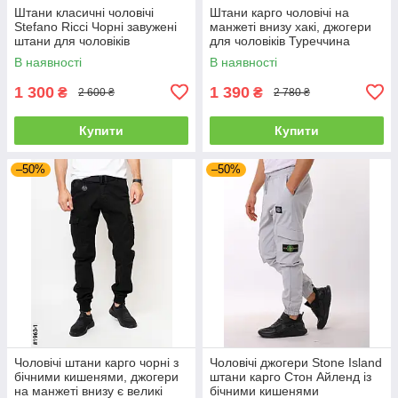
Штани класичні чоловічі
Штани карго чоловічі на
Stefano Ricci Чорні завужені
манжеті внизу хакі, джогери
штани для чоловіків
для чоловіків Туреччина
В наявності
В наявності
1 300
1 390
₴
₴
2 600 ₴
2 780 ₴
Купити
Купити
–50%
–50%
Чоловічі штани карго чорні з
Чоловічі джогери Stone Island
бічними кишенями, джогери
штани карго Стон Айленд із
на манжеті внизу є великі
бічними кишенями