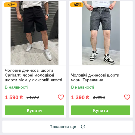
–50%
–50%
Чоловічі джинсові шорти
Carhartt чорні молодіжні
Чоловічі джинсові шорти
шорти Мом у люксовій якості
чорні Туреччина
В наявності
В наявності
1 590
1 390
₴
₴
3 180 ₴
2 780 ₴
Купити
Купити
Показати ще