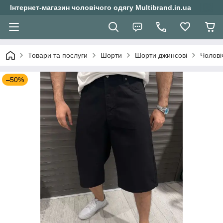
Інтернет-магазин чоловічого одягу Multibrand.in.ua
Товари та послуги
Шорти
Шорти джинсові
Чолові
–50%