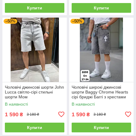
Купити
Купити
–50%
–50%
Чоловічі джинсові шорти John
Чоловічі широкі джинсові
Lucca світло-сірі стильні
шорти Baggy Chrome Hearts
шорти Мом
сірі бриджі Баггі з хрестами
В наявності
В наявності
1 590
1 590
₴
₴
3 180 ₴
3 180 ₴
Купити
Купити