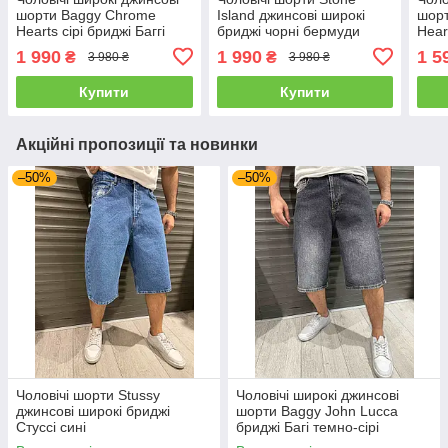
шорти Baggy Chrome
Island джинсові широкі
шор
Hearts сірі бриджі Баггі
бриджі чорні бермуди
Hear
Стон айленд
хре
1 990
1 990
1 5
₴
₴
3 980 ₴
3 980 ₴
Купити
Купити
Акційні пропозиції та новинки
–50%
–50%
Чоловічі шорти Stussy
Чоловічі широкі джинсові
джинсові широкі бриджі
шорти Baggy John Lucca
Стуссі сині
бриджі Багі темно-сірі