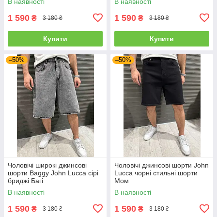
В наявності
В наявності
1 590
1 590
₴
₴
3 180 ₴
3 180 ₴
Купити
Купити
–50%
–50%
Чоловічі широкі джинсові
Чоловічі джинсові шорти John
шорти Baggy John Lucca сірі
Lucca чорні стильні шорти
бриджі Багі
Мом
В наявності
В наявності
1 590
1 590
₴
₴
3 180 ₴
3 180 ₴