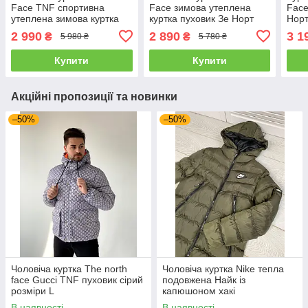
Face TNF спортивна
Face зимова утеплена
Face
утеплена зимова куртка
куртка пуховик Зе Норт
Нор
Зе Норт Фейс коричнева з
Фейс з капюшоном
TNF
2 990
2 890
3 1
₴
₴
5 980 ₴
5 780 ₴
капюшоном
Купити
Купити
Акційні пропозиції та новинки
–50%
–50%
Чоловіча куртка The north
Чоловіча куртка Nike тепла
face Gucci TNF пуховик сірий
подовжена Найк із
розміри L
капюшоном хакі
В наявності
В наявності