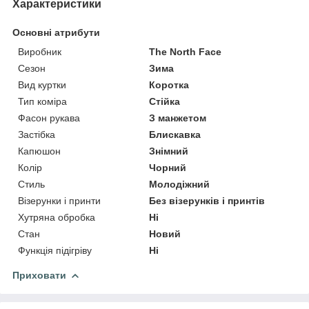
Характеристики
Основні атрибути
Виробник
The North Face
Сезон
Зима
Вид куртки
Коротка
Тип коміра
Стійка
Фасон рукава
З манжетом
Застібка
Блискавка
Капюшон
Знімний
Колір
Чорний
Стиль
Молодіжний
Візерунки і принти
Без візерунків і принтів
Хутряна обробка
Ні
Стан
Новий
Функція підігріву
Ні
Приховати