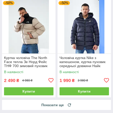
–50%
–50%
Куртка чоловіча The North
Чоловіча куртка Nike з
Face тепла Зе Норд Фейс
капюшоном, куртка пуховик
ТНФ 700 зимовий пуховик
середньої довжини Найк
темно-синя єврозима
В наявності
В наявності
2 490
1 990
₴
₴
4 980 ₴
3 980 ₴
Купити
Купити
Показати ще