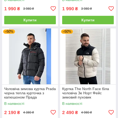
1 990
1 990
₴
₴
3 980 ₴
3 980 ₴
Купити
Купити
–50%
–50%
Чоловіча зимова куртка Prada
Куртка The North Face біла
чорна тепла курточка з
чоловіча Зе Норт Фейс
капюшоном Прада
зимовий пуховик
Туреччина осінь/зима
В наявності
В наявності
2 190
2 490
₴
₴
4 380 ₴
4 980 ₴