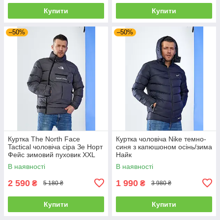
Купити
Купити
–50%
–50%
Куртка The North Face
Куртка чоловіча Nike темно-
Tactical чоловіча сіра Зе Норт
синя з капюшоном осінь/зима
Фейс зимовий пуховик XXL
Найк
В наявності
В наявності
2 590
1 990
₴
₴
5 180 ₴
3 980 ₴
Купити
Купити