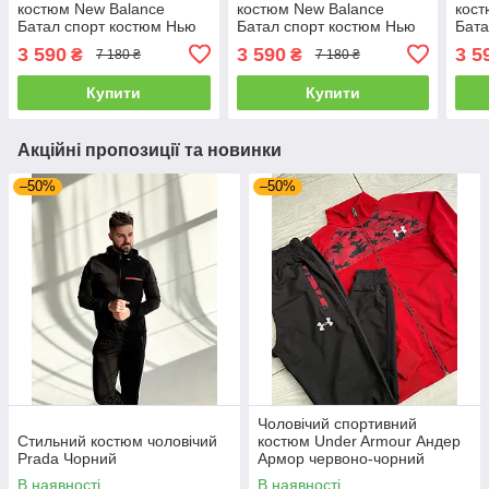
костюм New Balance
костюм New Balance
кост
Батал спорт костюм Нью
Батал спорт костюм Нью
Бата
Баланс із капюшоном
Баланс із капюшоном
Бала
3 590
3 590
3 5
₴
₴
7 180 ₴
7 180 ₴
великі розміри
великі розміри
вели
Купити
Купити
Акційні пропозиції та новинки
–50%
–50%
Чоловічий спортивний
Стильний костюм чоловічий
костюм Under Armour Андер
Prada Чорний
Армор червоно-чорний
камуфляж Туреччина
В наявності
В наявності