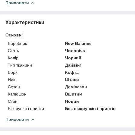
Приховати
Характеристики
Основні
Виробник
New Balance
Стать
Чоловіча
Колір
Чорний
Тип тканини
Дайвінг
Верх
Кофта
Низ
Штани
Сезон
Демісезон
Капюшон
Вшитий
Стан
Новий
Візерунки і принти
Без візерунків і принтів
Приховати