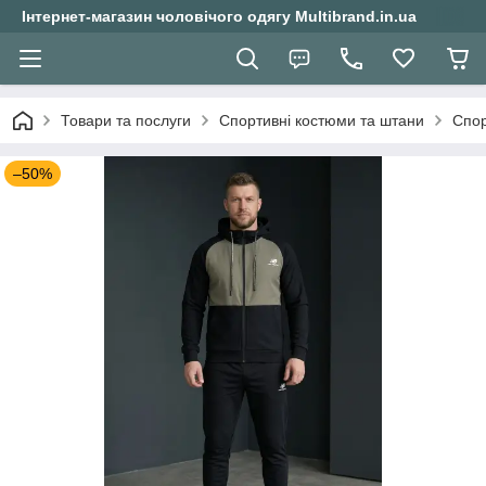
Інтернет-магазин чоловічого одягу Multibrand.in.ua
Товари та послуги
Спортивні костюми та штани
Спор
–50%