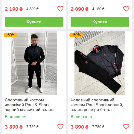
2 190
2 090
₴
₴
4 380 ₴
4 180 ₴
Купити
Купити
–50%
–50%
Спортивний костюм
Чоловічий спортивний
чоловічий Paul & Shark
костюм Paul Shark чорний,
чорний класичний великі
великі розміри батал
розміри, Модні чоловічі
В наявності
В наявності
спортивні костюми
3 890
3 890
₴
₴
7 780 ₴
7 780 ₴