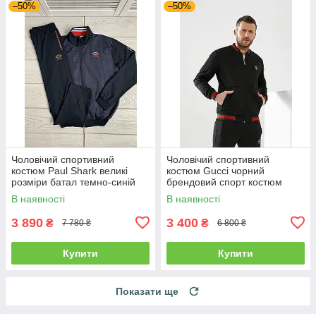
–50%
–50%
Чоловічий спортивний
Чоловічий спортивний
костюм Paul Shark великі
костюм Gucci чорний
розміри батал темно-синій
брендовий спорт костюм
Гуччі S
В наявності
В наявності
3 890
3 400
₴
₴
7 780 ₴
6 800 ₴
Купити
Купити
Показати ще