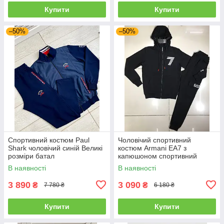
Купити
Купити
–50%
–50%
Спортивний костюм Paul
Чоловічий спортивний
Shark чоловічий синій Великі
костюм Armani EA7 з
розміри батал
капюшоном спортивний
костюм Армані чорний
В наявності
В наявності
3 890
3 090
₴
₴
7 780 ₴
6 180 ₴
Купити
Купити