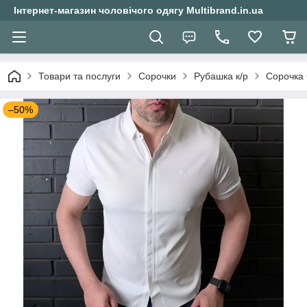
Інтернет-магазин чоловічого одягу Multibrand.in.ua
Товари та послуги
Сорочки
Рубашка к/р
Сорочка ч
–50%