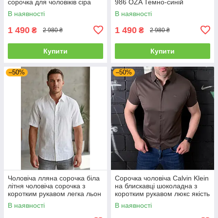
сорочка для чоловіків сіра
986 OZA Темно-синій
В наявності
В наявності
1 490
1 490
₴
₴
2 980 ₴
2 980 ₴
Купити
Купити
–50%
–50%
Чоловіча лляна сорочка біла
Сорочка чоловіча Calvin Klein
літня чоловіча сорочка з
на блискавці шоколадна з
коротким рукавом легка льон
коротким рукавом люкс якість
люкс якість
В наявності
В наявності