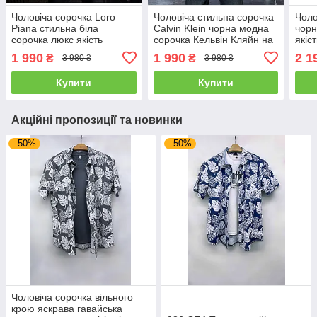
Чоловіча сорочка Loro
Чоловіча стильна сорочка
Чоло
Piana стильна біла
Calvin Klein чорна модна
чорн
сорочка люкс якість
сорочка Кельвін Кляйн на
якіс
кнопках люкс якість
1 990
1 990
2 1
₴
₴
3 980 ₴
3 980 ₴
Купити
Купити
Акційні пропозиції та новинки
–50%
–50%
Чоловіча сорочка вільного
крою яскрава гавайська