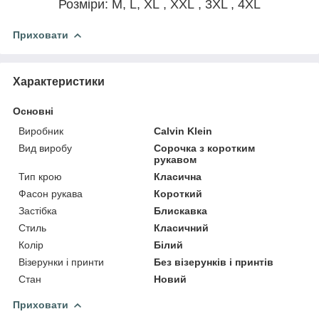
Розміри: M, L, XL , XXL , 3XL , 4XL
Приховати
Характеристики
Основні
Виробник
Calvin Klein
Вид виробу
Сорочка з коротким
рукавом
Тип крою
Класична
Фасон рукава
Короткий
Застібка
Блискавка
Стиль
Класичний
Колір
Білий
Візерунки і принти
Без візерунків і принтів
Стан
Новий
Приховати