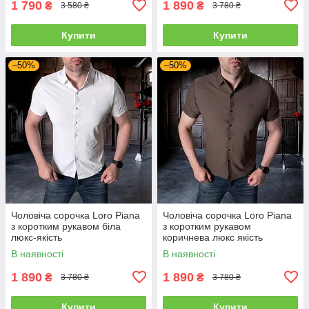
1 790
1 890
₴
₴
3 580 ₴
3 780 ₴
Купити
Купити
–50%
–50%
Чоловіча сорочка Loro Piana
Чоловіча сорочка Loro Piana
з коротким рукавом біла
з коротким рукавом
люкс-якість
коричнева люкс якість
В наявності
В наявності
1 890
1 890
₴
₴
3 780 ₴
3 780 ₴
Купити
Купити