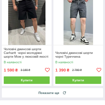
Чоловічі джинсові шорти
Carhartt чорні молодіжні
Чоловічі джинсові шорти
шорти Мом у люксовій якості
чорні Туреччина
В наявності
В наявності
1 590
1 390
₴
₴
3 180 ₴
2 780 ₴
Купити
Купити
Показати ще