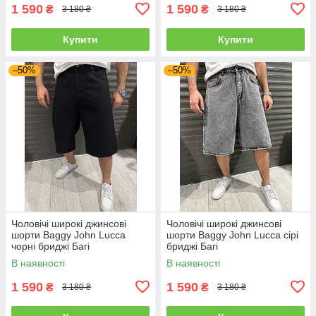
1 590
1 590
₴
₴
3 180 ₴
3 180 ₴
Купити
Купити
–50%
–50%
Чоловічі широкі джинсові
Чоловічі широкі джинсові
шорти Baggy John Lucca
шорти Baggy John Lucca сірі
чорні бриджі Багі
бриджі Багі
В наявності
В наявності
1 590
1 590
₴
₴
3 180 ₴
3 180 ₴