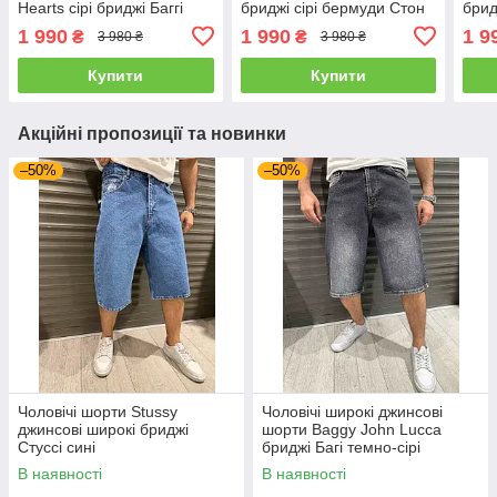
Hearts сірі бриджі Баггі
бриджі сірі бермуди Стон
брид
айленд
Стон
1 990
1 990
1 9
₴
₴
3 980 ₴
3 980 ₴
Купити
Купити
Акційні пропозиції та новинки
–50%
–50%
Чоловічі шорти Stussy
Чоловічі широкі джинсові
джинсові широкі бриджі
шорти Baggy John Lucca
Стуссі сині
бриджі Багі темно-сірі
В наявності
В наявності