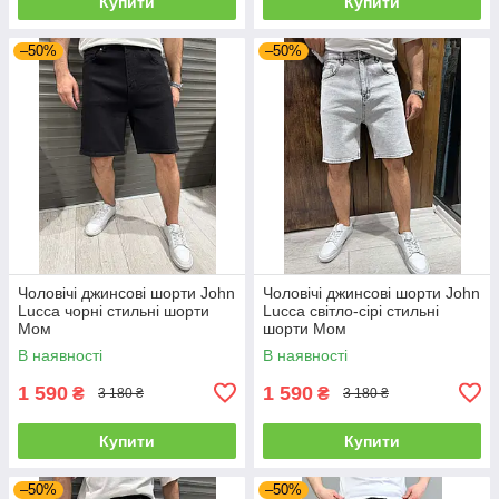
Купити
Купити
–50%
–50%
Чоловічі джинсові шорти John
Чоловічі джинсові шорти John
Lucca чорні стильні шорти
Lucca світло-сірі стильні
Мом
шорти Мом
В наявності
В наявності
1 590
1 590
₴
₴
3 180 ₴
3 180 ₴
Купити
Купити
–50%
–50%