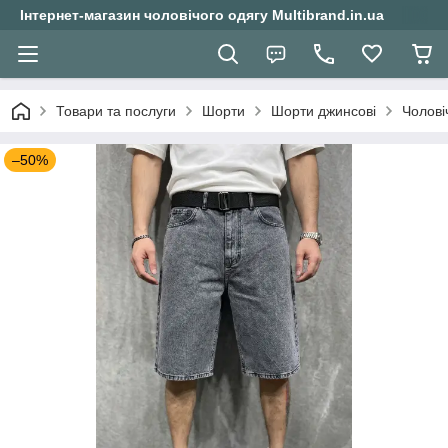
Інтернет-магазин чоловічого одягу Multibrand.in.ua
Товари та послуги
Шорти
Шорти джинсові
Чолові
–50%