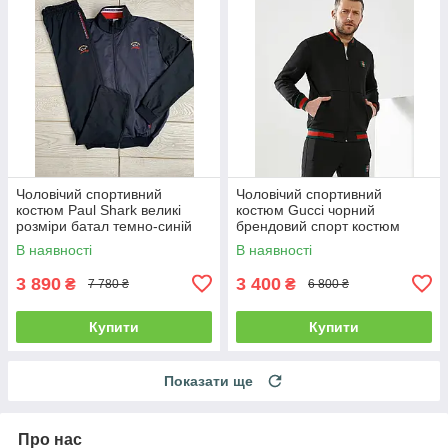
Чоловічий спортивний
Чоловічий спортивний
костюм Paul Shark великі
костюм Gucci чорний
розміри батал темно-синій
брендовий спорт костюм
Гуччі S
В наявності
В наявності
3 890
3 400
₴
₴
7 780 ₴
6 800 ₴
Купити
Купити
Показати ще
Про нас