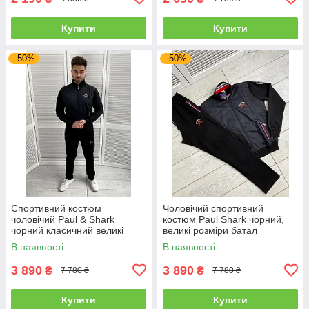
Купити
Купити
–50%
–50%
Спортивний костюм
Чоловічий спортивний
чоловічий Paul & Shark
костюм Paul Shark чорний,
чорний класичний великі
великі розміри батал
розміри, Модні чоловічі
В наявності
В наявності
спортивні костюми
3 890
3 890
₴
₴
7 780 ₴
7 780 ₴
Купити
Купити