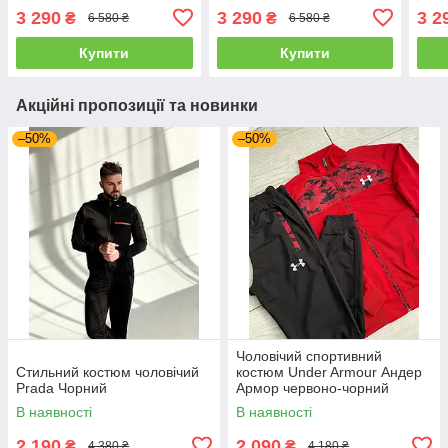
капюшоном
капюшоном
кап
3 290
3 290
3 2
₴
₴
6 580 ₴
6 580 ₴
Купити
Купити
Акційні пропозиції та новинки
–50%
–50%
Чоловічий спортивний
Стильний костюм чоловічий
костюм Under Armour Андер
Prada Чорний
Армор червоно-чорний
камуфляж Туреччина
В наявності
В наявності
2 190
2 090
₴
₴
4 380 ₴
4 180 ₴