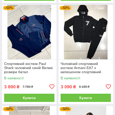
–50%
–50%
Спортивний костюм Paul
Чоловічий спортивний
Shark чоловічий синій Великі
костюм Armani EA7 з
розміри батал
капюшоном спортивний
костюм Армані чорний
В наявності
В наявності
3 890
3 090
₴
₴
7 780 ₴
6 180 ₴
Купити
Купити
–50%
–50%