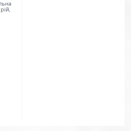
ильна
рій,